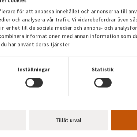
Tida
er cookies
Skultorp
ierare för att anpassa innehållet och annonserna till anv
En pan
Produktion med biobränsle och
dier och analysera vår trafik. Vi vidarebefordrar även så
pellet
träbriketter. Här finns även en oljepanna
in enhet till de sociala medier och annons- och analysf
spetsl
för reserv- och spetslast.
 kombinera informationen med annan information som du h
 du har använt deras tjänster.
Läs
Läs mer
Inställningar
Statistik
t kontakta vår
Tillåt urval