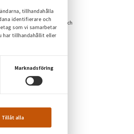
n
ändarna, tillhandahålla
ncentral som består av en
dana identifierare och
seldad panna samt en reserv- och
öretag som vi samarbetar
astanläggning som eldar olja.
ar tillhandahållit eller
 mer
Marknadsföring
Tillåt alla