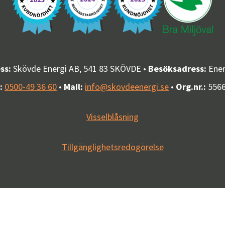
ss:
Skövde Energi AB, 541 83 SKÖVDE •
Besöksadress:
Ener
:
0500-49 36 60
•
Mail:
info@skovdeenergi.se
•
Org.nr.:
556
Visselblåsning
Tillgänglighetsredogörelse
Besök oss på Instagram
Besök oss på Facebook
Besök vår kanal på YouTube
Besök oss på LinkedIn