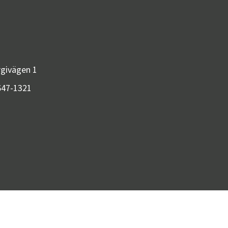
givägen 1
647-1321