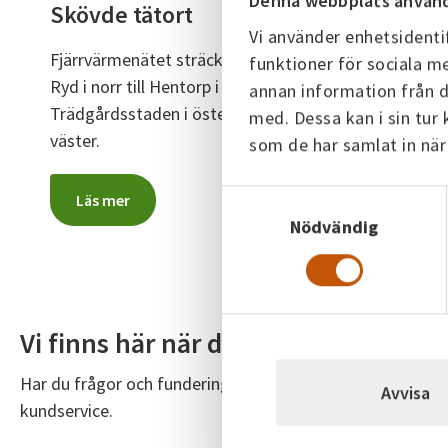
Denna webbplats använd
Skövde tätort
Vi använder enhetsidentif
Fjärrvärmenätet sträcker sig från Södra
funktioner för sociala me
Ryd i norr till Hentorp i söder,
annan information från d
Trädgårdsstaden i öster och Karlsro i
med. Dessa kan i sin tur
väster.
som de har samlat in när
Samtyckesval
Läs mer
Nödvändig
Vi finns här när du behöver oss!
Har du frågor och funderingar är du alltid välkommen at
Avvisa
kundservice.