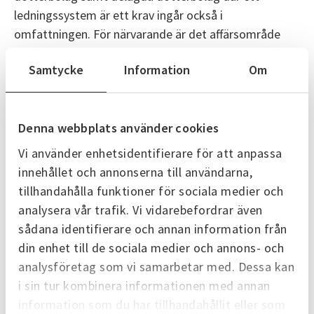
ledningssystem är ett krav ingår också i
omfattningen. För närvarande är det affärsområde
Kraftvärme som är certifierat enligt ISO 14001.
Samtycke
Information
Om
För att behålla certifieringen genomförs årliga
revisioner av ett oberoende certifieringsorgan.
Revisionerna säkerställer att vi uppfyller kraven i ISO
Denna webbplats använder cookies
14001 och fortsätter att utveckla vårt miljöarbete.
Vi använder enhetsidentifierare för att anpassa
innehållet och annonserna till användarna,
Miljöcertifikat ISO14001
tillhandahålla funktioner för sociala medier och
analysera vår trafik. Vi vidarebefordrar även
Vanliga frågor och svar
sådana identifierare och annan information från
din enhet till de sociala medier och annons- och
Alla frågor och svar
analysföretag som vi samarbetar med. Dessa kan
i sin tur kombinera informationen med annan
information som du har tillhandahållit eller som
Hur aktiverar jag min elmätares