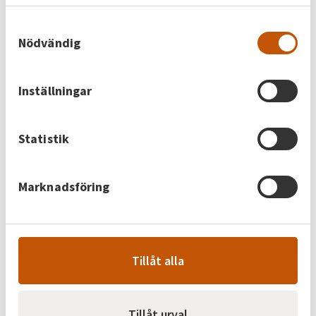
de har samlat in när du har använt deras tjänster.
HAN-port?
Samtyckesval
Nödvändig
För att använda HAN-porten i din elmätare
behöver den aktiveras av oss. Beställ aktivering via
formuläret på vår hemsida. Det är vanligt att du
Inställningar
behöver den vid installation av till exempel en
lastbalanserare eller laddbox. Ta reda på om din
utrustning kräver RJ45 (HAN/NVE) eller RJ12 (P1).
Statistik
Marknadsföring
Vad är skillnaden på elnät och
elhandel?
För att ha el hemma behöver du två avtal – ett
Tillåt alla
elnätsavtal och ett elhandelsavtal. Elnätet
transporterar elen till dig, medan
elhandelsbolaget säljer den el du använder.
Tillåt urval