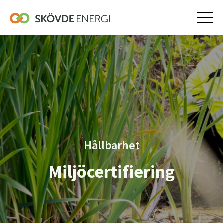
Hoppa
till
innehåll
Hållbarhet
Miljöcertifiering