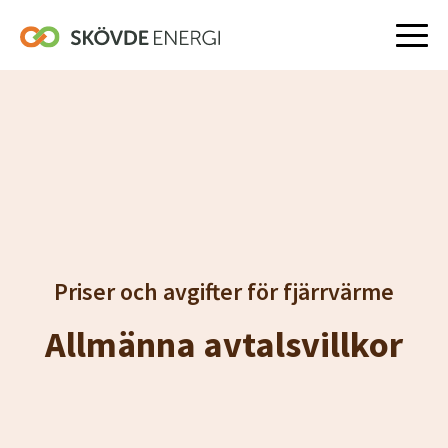
Hoppa
till
innehåll
Priser och avgifter för fjärrvärme
Allmänna avtalsvillkor