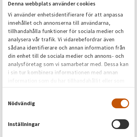
Denna webbplats använder cookies
Avstängning, avbrott och begränsningar av
leverans
Vi använder enhetsidentifierare för att anpassa
Prisändringar
innehållet och annonserna till användarna,
Förhandling och medling enligt fjärrvärmelagen
tillhandahålla funktioner för sociala medier och
analysera vår trafik. Vi vidarebefordrar även
sådana identifierare och annan information från
Våra avtalsvillkor
din enhet till de sociala medier och annons- och
Allmänna avtalsvillkor fjärrvärme för
analysföretag som vi samarbetar med. Dessa kan
näringsidkare
i sin tur kombinera informationen med annan
Allmänna avtalsvillkor fjärrvärme för
information som du har tillhandahållit eller som
näringsidkare (engelsk version)
de har samlat in när du har använt deras tjänster.
Samtyckesval
Allmänna avtalsvillkor fjärrvärme för
Nödvändig
konsument
Allmänna avtalsvillkor fjärrvärme för
Inställningar
konsument (engelsk version)