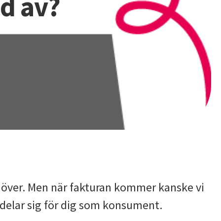
d av?
Leverantörer
Avbrott
Mätvärden
energitjänsteföretag
Vågkort för leverantörer
Avbrottsersättning och skadestånd
Prislista
len
ket över. Men när fakturan kommer kanske vi
ördelar sig för dig som konsument.