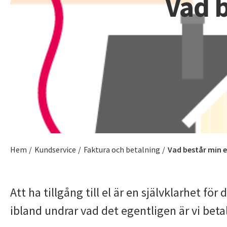
Vad 
Mer information
Visa fle
Mer information
Mer information
Mer information
Fjärr
Inma
Aktue
Faktu
Fjärrvä
Villkor
Nyhete
Vad bes
Pågåen
Solcell
Vanliga
Effektt
Ska du 
Att tän
Artikla
Faktura
Lednin
Tillstå
Energi
Visa fle
Visa fle
Visa fle
Energ
Hem
/
Kundservice
/
Faktura och betalning
/
Vad består min 
Nätut
Energis
Hur län
Att ha tillgång till el är en självklarhet f
Lilla E
ibland undrar vad det egentligen är vi bet