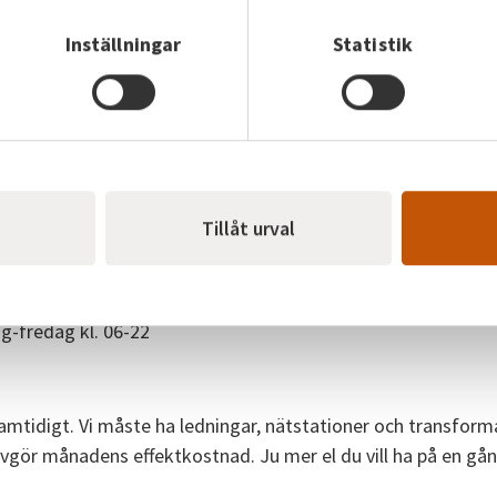
Därför har överföringsavgiften två nivåer:
Inställningar
Statistik
 är som störst.
len och de nätförluster som alltid uppstår på vägen (lite el 
n.
Tillåt urval
-fredag kl. 06-22
samtidigt. Vi måste ha ledningar, nätstationer och transform
gör månadens effektkostnad. Ju mer el du vill ha på en gång