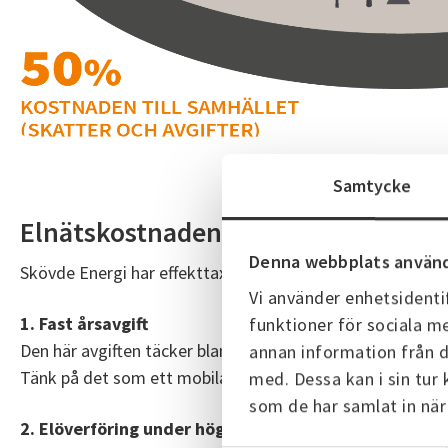
Samtycke
Elnätskostnaden
Denna webbplats använd
Skövde Energi har effekttaxa på elnätet och din faktura be
Vi använder enhetsidentif
1.
Fast årsavgift
funktioner för sociala me
Den här avgiften täcker bland annat mätning, kvalitetssäkri
annan information från d
Tänk på det som ett mobilabonnemang – du betalar för at
med. Dessa kan i sin tur
som de har samlat in när
2.
Elöverföring under hög- och låglasttid