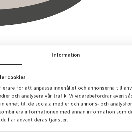
Information
er cookies
står av tre olika delar – här går vi igenom delarna.
ierare för att anpassa innehållet och annonserna till anv
dier och analysera vår trafik. Vi vidarebefordrar även så
ng, administration och försäkringar. Hur stor den blir beror 
in enhet till de sociala medier och annons- och analysf
t vara ansluten, oavsett hur mycket du använder.
 kombinera informationen med annan information som du h
 du har använt deras tjänster.