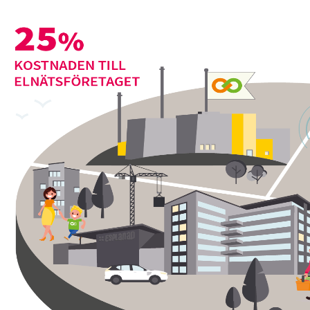
Mer om elhandel och Billinge Energi
På hela elkostnaden tillkommer 25 procent moms.
Mer om Energiskatten
Mer om skatter och avgifter