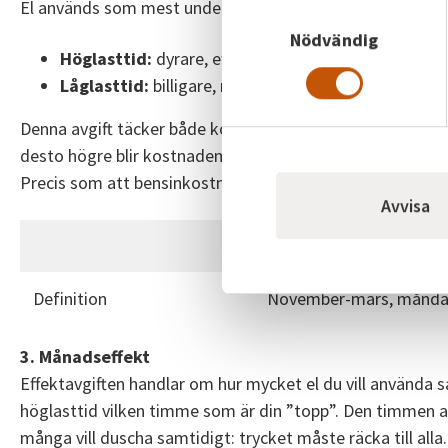
El används som mest under vintern, vardagar och dagtid. 
Samtyckesval
Nödvändig
Höglasttid:
dyrare, eftersom belastningen på nätet
Låglasttid:
billigare, när efterfrågan är lägre.
Denna avgift täcker både kostnaden för att transportera e
desto högre blir kostnaden.
Precis som att bensinkostnaden ökar ju längre du kör bile
Avvisa
Höglasttid
Definition
November-mars, måndag
3. Månads­effekt
Effektavgiften handlar om hur mycket el du vill använda 
höglasttid vilken timme som är din ”topp”. Den timmen av
många vill duscha samtidigt: trycket måste räcka till alla.