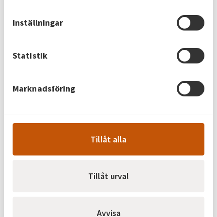
arbetare och hållbar energi. Hos skövdeföretaget
Grahns konfektyr står fjärrvärmen för det
Inställningar
sistnämnda. Nu är de på väg att växa ytterligare.
Om du mumsar punschpraliner i Skövde så äter du
garanterat närproducerat.
Statistik
Marknadsföring
23 juni 2026
Kundservice telefontider under
sommaren
Tillåt alla
Mellan 29 juni och 7 augusti har kundservice
justerade telefontider. Måndag–Torsdag: 08.00–
Tillåt urval
12.00Fredag: 08.00–09.00 och 09.30–12.00 Från och
med 10 augusti har vi ordinarie telefontider igen.
På vår hemsida hittar du digitala tjänster som är
Avvisa
tillgängliga dygnet runt. Du kan till exempel