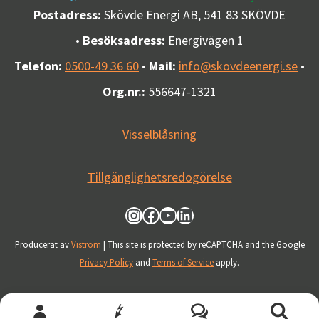
Postadress:
Skövde Energi AB, 541 83 SKÖVDE
•
Besöksadress:
Energivägen 1
Telefon:
0500-49 36 60
•
Mail:
info@skovdeenergi.se
•
Org.nr.:
556647-1321
Visselblåsning
Tillgänglighetsredogörelse
Besök oss på Instagram
Besök oss på Facebook
Besök vår kanal på YouTube
Besök oss på LinkedIn
Producerat av
Viström
| This site is protected by reCAPTCHA and the Google
Privacy Policy
and
Terms of Service
apply.