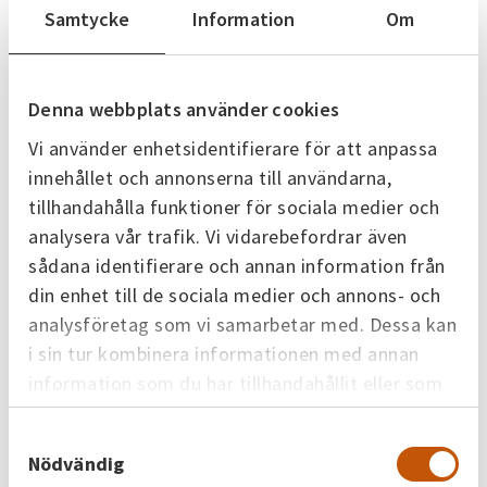
energin
Samtycke
Information
Om
Möt en av våra kunder. På Skövdebostäder jobbar
man metodiskt med energi i sina fastigheter. Det
handlar inte om att hitta en universallösning som
Denna webbplats använder cookies
passar i alla hus – men om att få ut mesta möjliga
Vi använder enhetsidentifierare för att anpassa
av varje kilowattimme ur den energi man köper in
till den enskilda fastigheten. Från dåtidens
innehållet och annonserna till användarna,
lösningar till morgondagens system Förr hade
tillhandahålla funktioner för sociala medier och
Skövdebostäder…
analysera vår trafik. Vi vidarebefordrar även
sådana identifierare och annan information från
din enhet till de sociala medier och annons- och
analysföretag som vi samarbetar med. Dessa kan
26 juni 2026
i sin tur kombinera informationen med annan
information som du har tillhandahållit eller som
Varmt och gott hos Grahns
de har samlat in när du har använt deras tjänster.
Möt en av våra kunder Den som vill laga tusentals
Samtyckesval
Nödvändig
ton godis behöver bra recept, kunniga med