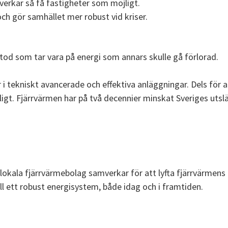
verkar så få fastigheter som möjligt.
ch gör samhället mer robust vid kriser.
d som tar vara på energi som annars skulle gå förlorad.
 i tekniskt avancerade och effektiva anläggningar. Dels för 
ligt. Fjärrvärmen har på två decennier minskat Sveriges uts
r lokala fjärrvärmebolag samverkar för att lyfta fjärrvärmen
till ett robust energisystem, både idag och i framtiden.