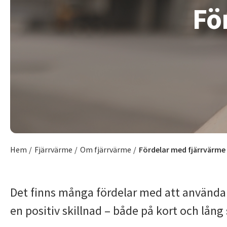
Mer information
Visa fle
Fö
Mer information
Mer information
Mer information
Fjärr
Inma
Aktue
Faktu
Fjärrvä
Villkor
Nyhete
Vad bes
Pågåen
Solcell
Vanliga
Effektt
Ska du 
Att tän
Artikla
Faktura
Lednin
Tillstå
Energi
Visa fle
Visa fle
Visa fle
Energ
Hem
/
Fjärrvärme
/
Om fjärrvärme
/
Fördelar med fjärrvärme
Nätut
Energis
Hur län
Det finns många fördelar med att använda 
Lilla E
en positiv skillnad – både på kort och lång 