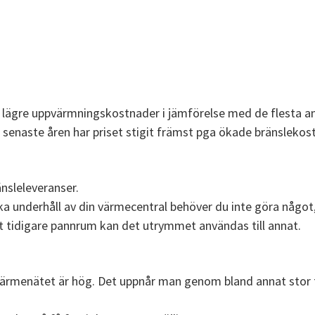
 lägre uppvärmningskostnader i jämförelse med de flesta a
e senaste åren har priset stigit främst pga ökade bränslekost
nsleleveranser.
aka underhåll av din värmecentral behöver du inte göra något, 
tt tidigare pannrum kan det utrymmet användas till annat.
rrvärmenätet är hög. Det uppnår man genom bland annat stor 