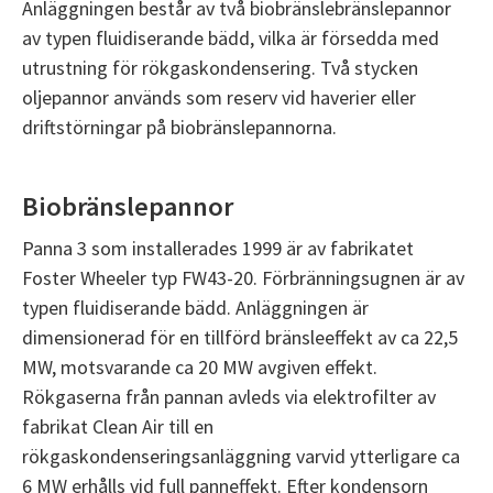
Anläggningen består av två biobränslebränslepannor
av typen fluidiserande bädd, vilka är försedda med
utrustning för rökgaskondensering. Två stycken
oljepannor används som reserv vid haverier eller
driftstörningar på biobränslepannorna.
Biobränslepannor
Panna 3 som installerades 1999 är av fabrikatet
Foster Wheeler typ FW43-20. Förbränningsugnen är av
typen fluidiserande bädd. Anläggningen är
dimensionerad för en tillförd bränsleeffekt av ca 22,5
MW, motsvarande ca 20 MW avgiven effekt.
Rökgaserna från pannan avleds via elektrofilter av
fabrikat Clean Air till en
rökgaskondenseringsanläggning varvid ytterligare ca
6 MW erhålls vid full panneffekt. Efter kondensorn