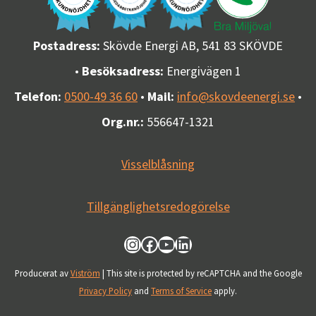
Postadress:
Skövde Energi AB, 541 83 SKÖVDE
•
Besöksadress:
Energivägen 1
Telefon:
0500-49 36 60
•
Mail:
info@skovdeenergi.se
•
Org.nr.:
556647-1321
Visselblåsning
Tillgänglighetsredogörelse
Besök oss på Instagram
Besök oss på Facebook
Besök vår kanal på YouTube
Besök oss på LinkedIn
Producerat av
Viström
| This site is protected by reCAPTCHA and the Google
Privacy Policy
and
Terms of Service
apply.