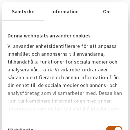
Ackumulatortank
Samtycke
Information
Om
Behovet av fjärrvärme varierar under dygnet och
veckan. Utnyttjande av en fjärrvärmeackumulator
möjliggör att produktionen kan flyttas i tiden.
Denna webbplats använder cookies
Vi använder enhetsidentifierare för att anpassa
Till exempel kan man upprätthålla en hög
innehållet och annonserna till användarna,
värmeproduktion under natten och släppa ut den
tillhandahålla funktioner för sociala medier och
lagrade värmen under morgontoppen.
analysera vår trafik. Vi vidarebefordrar även
sådana identifierare och annan information från
Ackumulatortanken byggdes 2004 och har en volym
din enhet till de sociala medier och annons- och
3
på 4 500 m
vilket motsvarar ett värmeinnehåll på
analysföretag som vi samarbetar med. Dessa kan
cirka 200 MWh.
i sin tur kombinera informationen med annan
information som du har tillhandahållit eller som
Våra fjärrvärmeanläggningar
de har samlat in när du har använt deras tjänster.
Samtyckesval
Se alla anläggningar