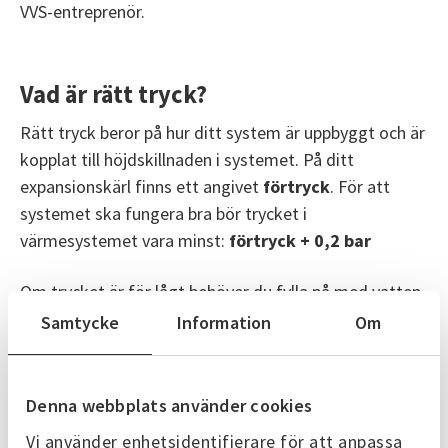
VVS-entreprenör.
Vad är rätt tryck?
Rätt tryck beror på hur ditt system är uppbyggt och är
kopplat till höjdskillnaden i systemet. På ditt
expansionskärl finns ett angivet
förtryck
. För att
systemet ska fungera bra bör trycket i
värmesystemet vara minst:
förtryck + 0,2 bar
Om trycket är för lågt behöver du fylla på med vatten
i systemet.
Samtycke
Information
Om
Fyll på vatten vid behov
Denna webbplats använder cookies
Du fyller på vatten via påfyllningsventilen som sitter i
Vi använder enhetsidentifierare för att anpassa