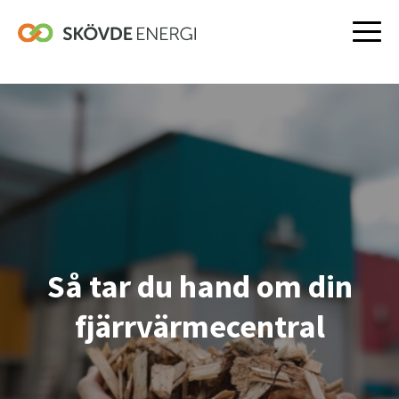
Hoppa
till
innehåll
Så tar du hand om din
fjärrvärmecentral