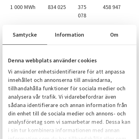
1 000 MWh
834 025
375
458 947
078
Samtycke
Information
Om
Kundkategori lokaler
Varav
Varav
Denna webbplats använder cookies
Total
under
under
Vi använder enhetsidentifierare för att anpassa
Årlig
kostnad,
året
året
innehållet och annonserna till användarna,
förbrukning
per år,
fast
rörlig
tillhandahålla funktioner för sociala medier och
i MWh
kr
del, kr
del, kr
analysera vår trafik. Vi vidarebefordrar även
sådana identifierare och annan information från
80 MWh
71 113
33 691
37 422
din enhet till de sociala medier och annons- och
analysföretag som vi samarbetar med. Dessa kan
193 MWh
171 561
81 280
90 881
i sin tur kombinera informationen med annan
500 MWh
444 458
210
233 888
information som du har tillhandahållit eller som