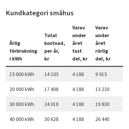
Kundkategori småhus
Varav
Varav
Total
under
under
Årlig
kostnad,
året
året
förbrukning
per år,
fast
rörlig
i kWh
kr
del, kr
del, kr
15 000 kWh
14 103
4 188
9 915
20 000 kWh
17 408
4 188
13 220
30 000 kWh
24 018
4 188
19 830
40 000 kWh
30 628
4 188
26 440