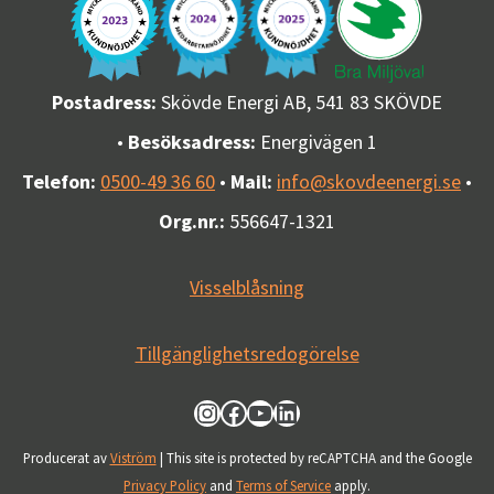
Postadress:
Skövde Energi AB, 541 83 SKÖVDE
•
Besöksadress:
Energivägen 1
Telefon:
0500-49 36 60
•
Mail:
info@skovdeenergi.se
•
Org.nr.:
556647-1321
Visselblåsning
Tillgänglighetsredogörelse
Besök oss på Instagram
Besök oss på Facebook
Besök vår kanal på YouTube
Besök oss på LinkedIn
Producerat av
Viström
| This site is protected by reCAPTCHA and the Google
Privacy Policy
and
Terms of Service
apply.