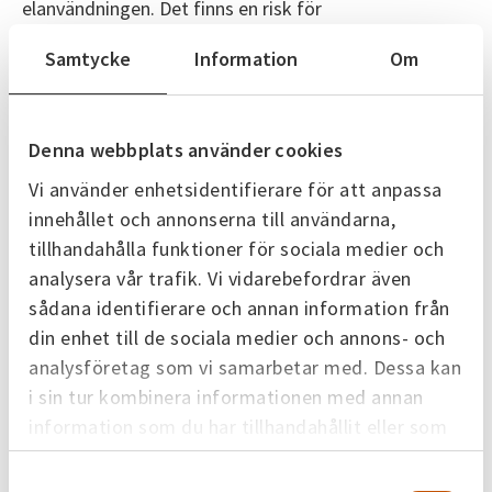
elanvändningen. Det finns en risk för
effektproblematik under vinterns kallaste timmar.
Samtycke
Information
Om
Svenska kraftnät bedömer att risken för effektbrist
har ökat, men från låga nivåer.
Denna webbplats använder cookies
Kategorier
Vi använder enhetsidentifierare för att anpassa
innehållet och annonserna till användarna,
Skövde Energi
tillhandahålla funktioner för sociala medier och
analysera vår trafik. Vi vidarebefordrar även
sådana identifierare och annan information från
Senaste nytt
din enhet till de sociala medier och annons- och
Alla nyheter
analysföretag som vi samarbetar med. Dessa kan
i sin tur kombinera informationen med annan
information som du har tillhandahållit eller som
7 juli 2026
de har samlat in när du har använt deras tjänster.
Samtyckesval
Skövdebostäder vill ta tillvara på