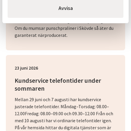
ton godis behöver bra recept, kunniga med
arbetare och hållbar energi. Hos skövdeföretaget
Avvisa
Grahns konfektyr står fjärrvärmen för det
sistnämnda. Nu är de på väg att växa ytterligare.
Om du mumsar punschpraliner i Skövde så äter du
garanterat närproducerat.
23 juni 2026
Kundservice telefontider under
sommaren
Mellan 29 juni och 7 augusti har kundservice
justerade telefontider. Måndag–Torsdag: 08.00–
12.00Fredag: 08.00–09.00 och 09.30–12.00 Från och
med 10 augusti har vi ordinarie telefontider igen.
På vår hemsida hittar du digitala tjänster som är