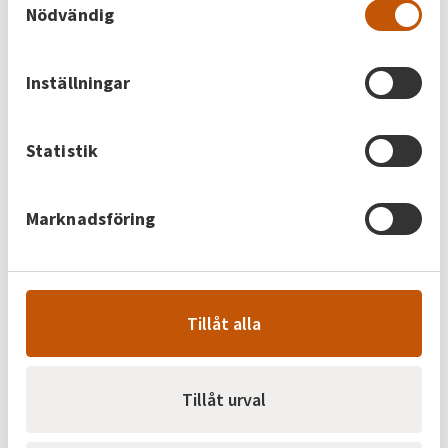
Nödvändig
energin
Möt en av våra kunder. På Skövdebostäder jobbar
Inställningar
man metodiskt med energi i sina fastigheter. Det
handlar inte om att hitta en universallösning som
passar i alla hus – men om att få ut mesta möjliga
Statistik
av varje kilowattimme ur den energi man köper in
till den enskilda fastigheten. Från dåtidens
lösningar till morgondagens system Förr hade
Marknadsföring
Skövdebostäder…
Tillåt alla
26 juni 2026
Varmt och gott hos Grahns
Tillåt urval
Möt en av våra kunder Den som vill laga tusentals