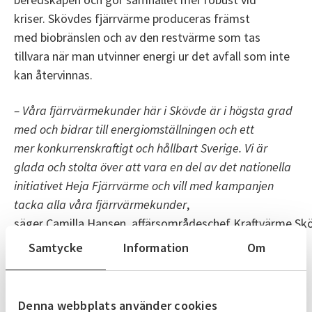
kriser. Skövdes fjärrvärme produceras främst
med biobränslen och av den restvärme som tas
tillvara när man utvinner energi ur det avfall som inte
kan återvinnas.
– Våra fjärrvärmekunder här i Skövde är i högsta grad
med och bidrar till energiomställningen och ett
mer konkurrenskraftigt och hållbart Sverige. Vi är
glada och stolta över att vara en del av det nationella
initiativet Heja Fjärrvärme och vill med kampanjen
tacka alla våra fjärrvärmekunder
,
säger Camilla Hansen, affärsområdeschef Kraftvärme Sk
Samtycke
Information
Om
Med initiativet Heja Fjärrvärme vill de
medverkande energibolagen ta ett
helhetsgrepp och sätta ljus på vad fjärrvärmen bidrar
Denna webbplats använder cookies