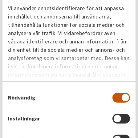
med. Kampanjen kommer att synas i TV, banners och i
Vi använder enhetsidentifierare för att anpassa
sociala medier, och
innehållet och annonserna till användarna,
på plattformen
hejafjarrvarme.se
delas artiklar och
tillhandahålla funktioner för sociala medier och
tips.
analysera vår trafik. Vi vidarebefordrar även
sådana identifierare och annan information från
– Den här tackkampanjen känns som en mycket positiv
din enhet till de sociala medier och annons- och
nystart och vi hoppas att fler ska få kännedom
analysföretag som vi samarbetar med. Dessa kan
om fjärrvärmens bidrag i
i sin tur kombinera informationen med annan
energisystemet och i samhället, både för Skövde och
information som du har tillhandahållit eller som
Sverige,
säger Sammy Tanhua, vd Skövde Energi.
de har samlat in när du har använt deras tjänster.
Samtyckesval
Nödvändig
Kategorier
Elnät
Fjärrvärme
Skövde Energi
Inställningar
Senaste nytt