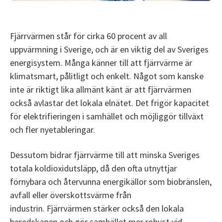
Fjärrvärmen står för cirka 60 procent av all
uppvärmning i Sverige, och är en viktig del av Sveriges
energisystem. Många känner till att fjärrvärme är
klimatsmart, pålitligt och enkelt. Något som kanske
inte är riktigt lika allmänt känt är att fjärrvärmen
också avlastar det lokala elnätet. Det frigör kapacitet
för elektrifieringen i samhället och möjliggör tillväxt
och fler nyetableringar.
Dessutom bidrar fjärrvärme till att minska Sveriges
totala koldioxidutsläpp, då den ofta utnyttjar
förnybara och återvunna energikällor som biobränslen,
avfall eller överskottsvärme från
industrin. Fjärrvärmen stärker också den lokala
beredskapen och gör samhället mer robust vid