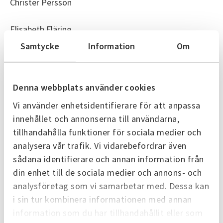
Christer Persson
Elisabeth Fläring
Samtycke
Information
Om
Lars Larsson
Martin Jakobsson
Denna webbplats använder cookies
Vi använder enhetsidentifierare för att anpassa
innehållet och annonserna till användarna,
Kategorier
tillhandahålla funktioner för sociala medier och
Kundservice
Skövde Energi
analysera vår trafik. Vi vidarebefordrar även
sådana identifierare och annan information från
din enhet till de sociala medier och annons- och
Senaste nytt
analysföretag som vi samarbetar med. Dessa kan
i sin tur kombinera informationen med annan
Alla nyheter
information som du har tillhandahållit eller som