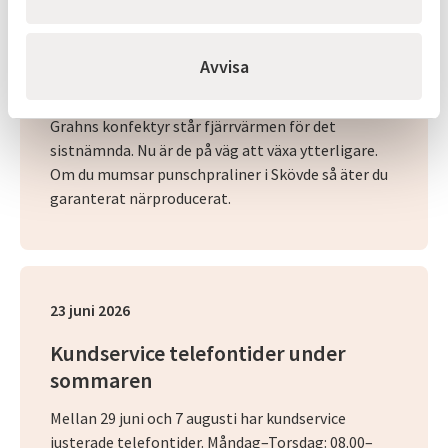
Varmt och gott hos Grahns
Möt en av våra kunder Den som vill laga tusentals
Avvisa
ton godis behöver bra recept, kunniga med
arbetare och hållbar energi. Hos skövdeföretaget
Grahns konfektyr står fjärrvärmen för det
sistnämnda. Nu är de på väg att växa ytterligare.
Om du mumsar punschpraliner i Skövde så äter du
garanterat närproducerat.
23 juni 2026
Kundservice telefontider under
sommaren
Mellan 29 juni och 7 augusti har kundservice
justerade telefontider. Måndag–Torsdag: 08.00–