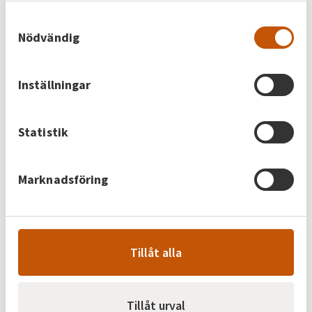
de har samlat in när du har använt deras tjänster.
Samtyckesval
7 juli 2026
Nödvändig
Skövdebostäder vill ta tillvara på
energin
Inställningar
Möt en av våra kunder. På Skövdebostäder jobbar
man metodiskt med energi i sina fastigheter. Det
Statistik
handlar inte om att hitta en universallösning som
passar i alla hus – men om att få ut mesta möjliga
av varje kilowattimme ur den energi man köper in
Marknadsföring
till den enskilda fastigheten. Från dåtidens
lösningar till morgondagens system Förr hade
Skövdebostäder…
Tillåt alla
26 juni 2026
Tillåt urval