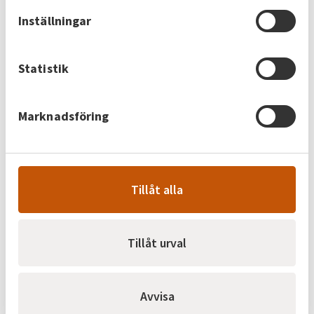
Inställningar
Statistik
Marknadsföring
Tillåt alla
Tillåt urval
7. Höga obalanskostnader
I mars ändrade reglerkraftsmarknaden för el, den så
Avvisa
kallade mFRR-marknaden som återställer balansen