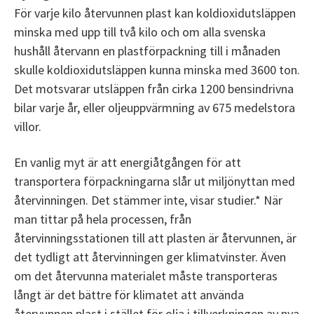
För varje kilo återvunnen plast kan koldioxidutsläppen
minska med upp till två kilo och om alla svenska
hushåll återvann en plastförpackning till i månaden
skulle koldioxidutsläppen kunna minska med 3600 ton.
Det motsvarar utsläppen från cirka 1200 bensindrivna
bilar varje år, eller oljeuppvärmning av 675 medelstora
villor.
En vanlig myt är att energiåtgången för att
transportera förpackningarna slår ut miljönyttan med
återvinningen. Det stämmer inte, visar studier.* När
man tittar på hela processen, från
återvinningsstationen till att plasten är återvunnen, är
det tydligt att återvinningen ger klimatvinster. Även
om det återvunna materialet måste transporteras
långt är det bättre för klimatet att använda
återvunnen plast i stället för olja i tillverkningen av nya