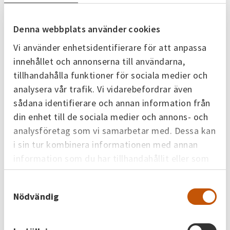
Guide: Så sorterar du rätt!
Ju fler plastförpackningar som hamnar i återvinningen
Denna webbplats använder cookies
och kan användas till ny plast, desto bättre för
planeten. Men ibland kan det vara svårt att göra rätt.
Vi använder enhetsidentifierare för att anpassa
Vilken plast ska till återvinningsstationen och vilken
innehållet och annonserna till användarna,
ska slängas i hushållsavfallet?
Kolla in guiden
som
tillhandahålla funktioner för sociala medier och
hjälper dig på rätt väg!
analysera vår trafik. Vi vidarebefordrar även
sådana identifierare och annan information från
Tack för att du vill bidra till en hållbar framtid!
din enhet till de sociala medier och annons- och
analysföretag som vi samarbetar med. Dessa kan
*Profu, ett oberoende konsult- och forskningsföretag,
i sin tur kombinera informationen med annan
har studerat de klimatvinster som blir resultatet av
information som du har tillhandahållit eller som
den insamling och återvinning av plastförpackningar,
de har samlat in när du har använt deras tjänster.
som sker genom Förpacknings- och
Samtyckesval
tidningsinsamlingen.
Nödvändig