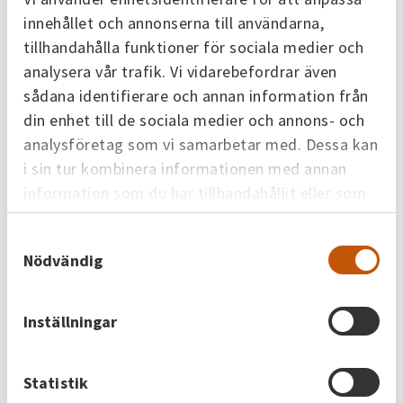
innehållet och annonserna till användarna,
tillhandahålla funktioner för sociala medier och
7 juli 2026
analysera vår trafik. Vi vidarebefordrar även
Skövdebostäder vill ta tillvara på
sådana identifierare och annan information från
energin
din enhet till de sociala medier och annons- och
analysföretag som vi samarbetar med. Dessa kan
Möt en av våra kunder. På Skövdebostäder jobbar
i sin tur kombinera informationen med annan
man metodiskt med energi i sina fastigheter. Det
handlar inte om att hitta en universallösning som
information som du har tillhandahållit eller som
passar i alla hus – men om att få ut mesta möjliga
de har samlat in när du har använt deras tjänster.
av varje kilowattimme ur den energi man köper in
Samtyckesval
till den enskilda fastigheten. Från dåtidens
Nödvändig
lösningar till morgondagens system Förr hade
Skövdebostäder…
Inställningar
Statistik
26 juni 2026