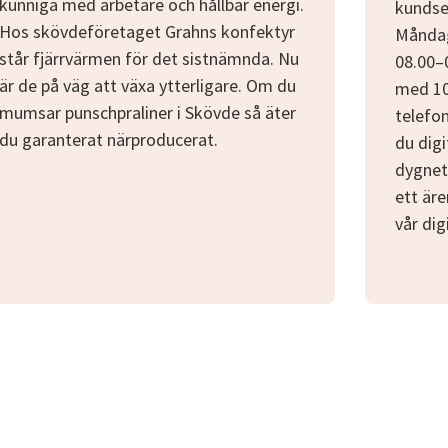
kunniga med arbetare och hållbar energi.
kundser
Hos skövdeföretaget Grahns konfektyr
Måndag
står fjärrvärmen för det sistnämnda. Nu
08.00–
är de på väg att växa ytterligare. Om du
med 10 
mumsar punschpraliner i Skövde så äter
telefon
du garanterat närproducerat.
du digi
dygnet 
ett äre
vår dig