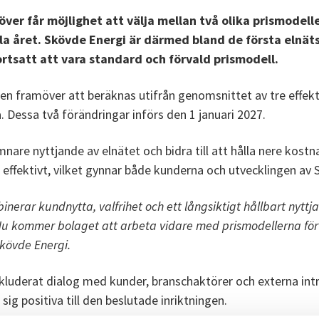
r får möjlighet att välja mellan två olika prismodeller
ela året. Skövde Energi är därmed bland de första elnäts
rtsatt att vara standard och förvald prismodell.
 framöver att beräknas utifrån genomsnittet av tre effektto
Dessa två förändringar införs den 1 januari 2027.
mnare nyttjande av elnätet och bidra till att hålla nere kos
 effektivt, vilket gynnar både kunderna och utvecklingen a
nerar kundnytta, valfrihet och ett långsiktigt hållbart nyttja
 Nu kommer bolaget att arbeta vidare med prismodellerna för 
kövde Energi.
kluderat dialog med kunder, branschaktörer och externa int
ig positiva till den beslutade inriktningen.