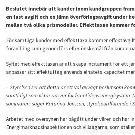
Beslutet innebär att kunder inom kundgruppen framöve
en fast avgift och en jämn överföringsavgift under h
mellan två olika prismodeller. Effekttaxan kommer fo
För samtliga kunder med effekttaxa kommer effektavgiften
förändring som genomförs efter önskemål från kunderna. 
Syftet med effekttaxan är att skapa incitament för ett jä
anpassar sitt effektuttag används elnätets kapacitet mer
–
Styrelsen ser att detta är ett väl avvägt beslut som kombi
samtidigt som vi tar ansvar för framtidens energisystem.
sommaren, säger Katarina Jonsson, styrelseordförande i S
Arbetet med översynen har pågått under våren och har in
Energimarknadsinspektionen och Villaägarna, som ställer s