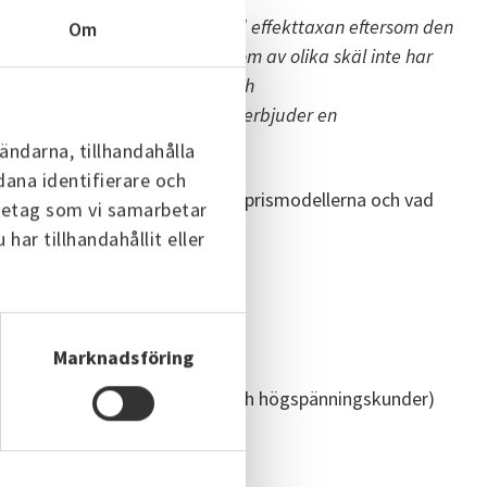
 kunder som är väldigt nöjda med effekttaxan eftersom den
Om
 Samtidigt finns det kunder som av olika skäl inte har
fekttaxans viktiga styrsignal och
a några
andra elnätsbolag som erbjuder en
e Energi.
ändarna, tillhandahålla
dana identifierare och
er information om de slutliga prismodellerna och vad
öretag som vi samarbetar
ar tillhandahållit eller
an effektkomponent
Marknadsföring
xa (gäller även lågspännings- och högspänningskunder)