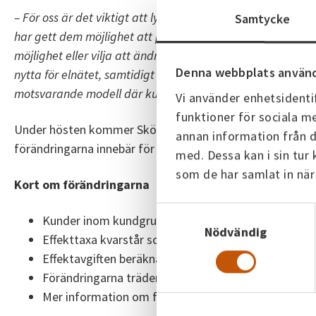
– För oss är det viktigt att lyssna på våra kunder och ta
Samtycke
har gett dem möjlighet att påverka sina kostnader genom a
möjlighet eller vilja att ändra sitt effektuttag. Med det 
Denna webbplats använd
nytta för elnätet, samtidigt som vi erbjuder en traditionel
motsvarande modell där kunden själv kan bestämma hur ak
Vi använder enhetsidentif
funktioner för sociala me
Under hösten kommer Skövde Energi att se över utformni
annan information från d
förändringarna innebär för kunderna kommer att presen
med. Dessa kan i sin tur
som de har samlat in när
Kort om förändringarna
Samtyckesval
Kunder inom kundgruppen säkringskunder (16–63 A) 
Nödvändig
Effekttaxa kvarstår som standard och förvald pris
Effektavgiften beräknas utifrån genomsnittet av tr
Förändringarna träder i kraft den 1 januari 2027
Mer information om förändringen och nya prislisto