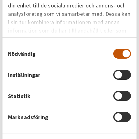
och Tidan, där biobränslen i form av
din enhet till de sociala medier och annons- och
pellets används.
analysföretag som vi samarbetar med. Dessa kan
i sin tur kombinera informationen med annan
information som du har tillhandahållit eller som
de har samlat in när du har använt deras tjänster.
Samtyckesval
Nödvändig
Inställningar
Statistik
Gatuvärme med fjärrvärme i centrala Skövde
Marknadsföring