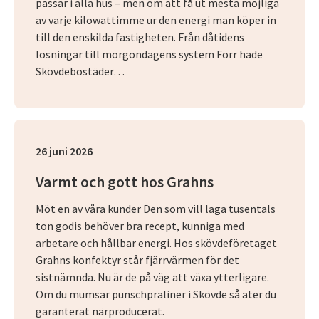
passar i alla hus – men om att få ut mesta möjliga
av varje kilowattimme ur den energi man köper in
till den enskilda fastigheten. Från dåtidens
lösningar till morgondagens system Förr hade
Skövdebostäder…
26 juni 2026
Varmt och gott hos Grahns
Möt en av våra kunder Den som vill laga tusentals
ton godis behöver bra recept, kunniga med
arbetare och hållbar energi. Hos skövdeföretaget
Grahns konfektyr står fjärrvärmen för det
sistnämnda. Nu är de på väg att växa ytterligare.
Om du mumsar punschpraliner i Skövde så äter du
garanterat närproducerat.