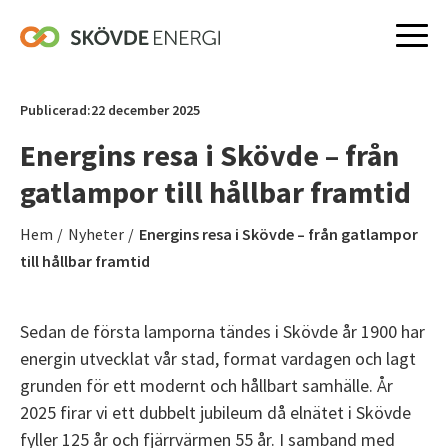
Hoppa
till
Publicerad:
22 december 2025
innehåll
Energins resa i Skövde – från
gatlampor till hållbar framtid
Hem
/
Nyheter
/
Energins resa i Skövde – från gatlampor
till hållbar framtid
Sedan de första lamporna tändes i Skövde år 1900 har
energin utvecklat vår stad, format vardagen och lagt
grunden för ett modernt och hållbart samhälle. År
2025 firar vi ett dubbelt jubileum då elnätet i Skövde
fyller 125 år och fjärrvärmen 55 år. I samband med