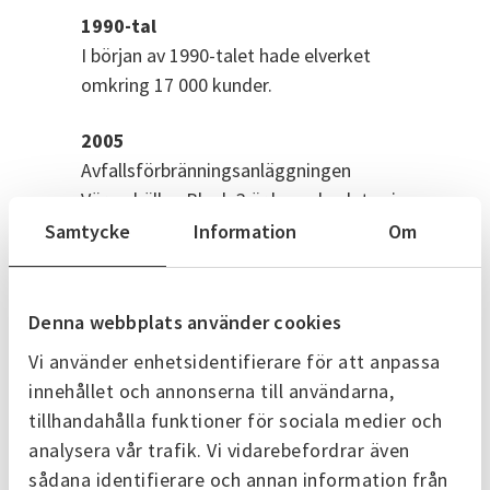
1990-tal
I början av 1990-talet hade elverket
omkring 17 000 kunder.
2005
Avfallsförbränningsanläggningen
Värmekällan Block 3 är byggd och tas i
drift. Restvärme från förbränning av
Samtycke
Information
Om
avfall från hushåll och verksamheter blir
nu till både värme och el. Samma år
byggs även en panncentral med
Denna webbplats använder cookies
tillhörande fjärrvärmenät i Skultorp, där
Vi använder enhetsidentifierare för att anpassa
träbriketter används som bränsle.
innehållet och annonserna till användarna,
tillhandahålla funktioner för sociala medier och
2008 – 2011
analysera vår trafik. Vi vidarebefordrar även
Fjärrvärmen byggs ut till Timmersdala
sådana identifierare och annan information från