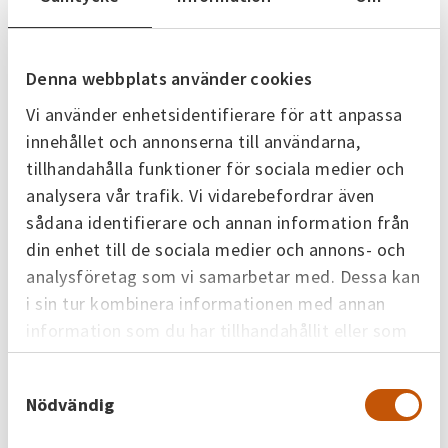
Hur aktiverar jag min elmätares
Denna webbplats använder cookies
HAN-port?
Vi använder enhetsidentifierare för att anpassa
För att använda HAN-porten i din elmätare
innehållet och annonserna till användarna,
behöver den aktiveras av oss. Beställ aktivering via
tillhandahålla funktioner för sociala medier och
formuläret på vår hemsida. Det är vanligt att du
analysera vår trafik. Vi vidarebefordrar även
behöver den vid installation av till exempel en
sådana identifierare och annan information från
lastbalanserare eller laddbox. Ta reda på om din
din enhet till de sociala medier och annons- och
utrustning kräver RJ45 (HAN/NVE) eller RJ12 (P1).
analysföretag som vi samarbetar med. Dessa kan
i sin tur kombinera informationen med annan
information som du har tillhandahållit eller som
de har samlat in när du har använt deras tjänster.
Samtyckesval
Vad är skillnaden på elnät och
Nödvändig
elhandel?