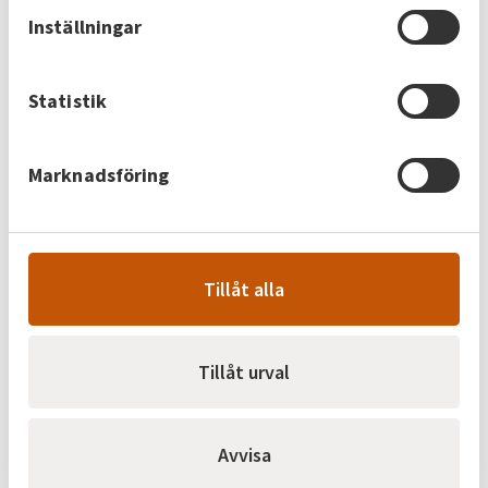
För att ha el hemma behöver du två avtal – ett
Inställningar
elnätsavtal och ett elhandelsavtal. Elnätet
transporterar elen till dig, medan
elhandelsbolaget säljer den el du använder.
Statistik
Billinge Energi är det elhandelsbolag vi
samarbetar med.
Marknadsföring
Tillåt alla
Vad består min elkostnad av?
Elkostnaden består av tre delar: elnätskostnad,
Tillåt urval
elhandelskostnad samt skatter och avgifter.
Avvisa